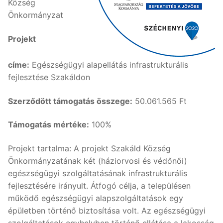
Község
Önkormányzat
Projekt
címe:
Egészségügyi alapellátás infrastrukturális
fejlesztése Szakáldon
Szerződött támogatás összege:
50.061.565 Ft
Támogatás mértéke:
100%
Projekt tartalma: A projekt Szakáld Község
Önkormányzatának két (háziorvosi és védőnői)
egészségügyi szolgáltatásának infrastrukturális
fejlesztésére irányult. Átfogó célja, a településen
működő egészségügyi alapszolgáltatások egy
épületben történő biztosítása volt. Az egészségügyi
szolgáltatások egyhelyben történő ellátása a lakosság