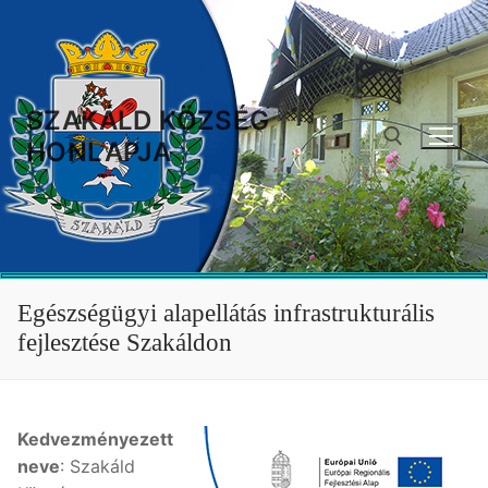
Ugrás
a
tartalomra
SZAKÁLD KÖZSÉG
HONLAPJA
Keresése:
Egészségügyi alapellátás infrastrukturális
fejlesztése Szakáldon
Kedvezményezett
neve
: Szakáld