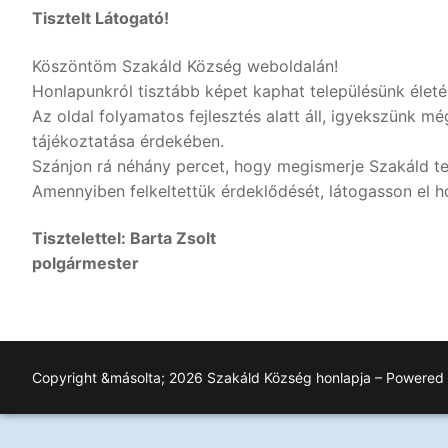
Tisztelt Látogató!
Köszöntöm Szakáld Község weboldalán!
Honlapunkról tisztább képet kaphat településünk életér
Az oldal folyamatos fejlesztés alatt áll, igyekszünk 
tájékoztatása érdekében.
Szánjon rá néhány percet, hogy megismerje Szakáld te
Amennyiben felkeltettük érdeklődését, látogasson el ho
Tisztelettel: Barta Zsolt
polgármester
Copyright &másolta; 2026 Szakáld Község honlapja – Powered