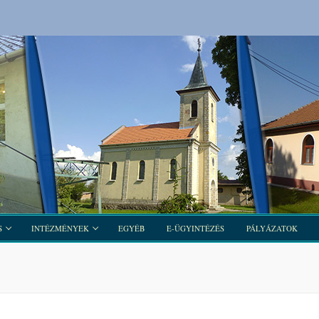
S
INTÉZMÉNYEK
EGYÉB
E-ÜGYINTÉZÉS
PÁLYÁZATOK