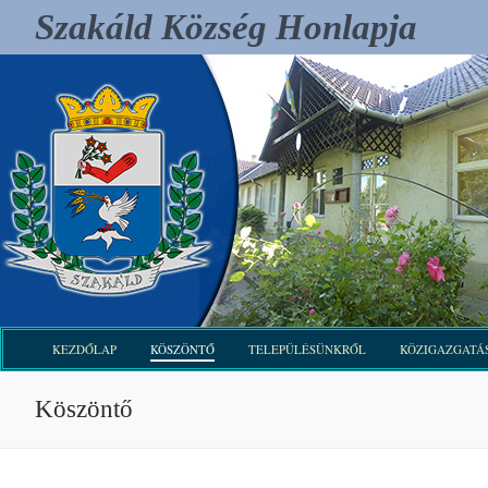
Ugrás
Szakáld Község Honlapja
a
tartalomra
KEZDŐLAP
KÖSZÖNTŐ
TELEPÜLÉSÜNKRŐL
KÖZIGAZGATÁ
Köszöntő