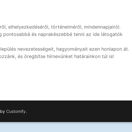
ől, elhelyezkedéséről, történelméről, mindennapjairól.
még pontosabbá és naprakészebbé tenni az ide látogatók
lepülés nevezetességeit, hagyományait ezen honlapon át.
zzánk, és öregbítse hírnevünket határainkon túl is!
 by
Customify
.