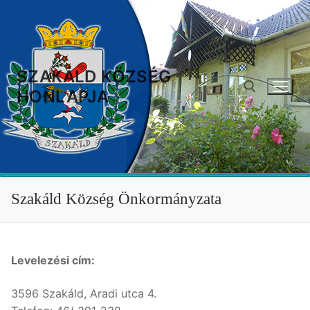
Ugrás
a
tartalomra
SZAKÁLD KÖZSÉG
HONLAPJA
Keresése:
Szakáld Község Önkormányzata
Levelezési cím:
3596 Szakáld, Aradi utca 4.