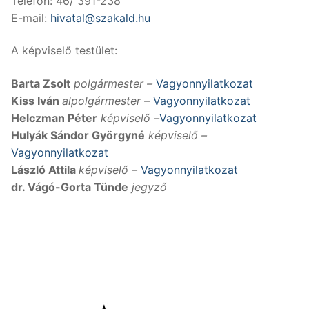
Telefon: 46/ 391-238
E-mail:
hivatal@szakald.hu
A képviselő testület:
Barta Zsolt
polgármester –
Vagyonnyilatkozat
Kiss Iván
alpolgármester
–
Vagyonnyilatkozat
Helczman Péter
képviselő –
Vagyonnyilatkozat
Hulyák Sándor Györgyné
képviselő –
Vagyonnyilatkozat
László Attila
képviselő –
Vagyonnyilatkozat
dr. Vágó-Gorta Tünde
jegyző