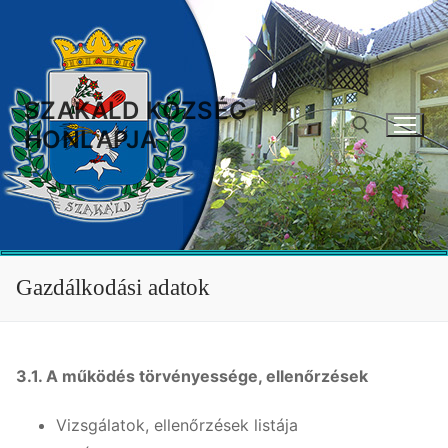
Ugrás
a
tartalomra
SZAKÁLD KÖZSÉG
HONLAPJA
Keresése:
Gazdálkodási adatok
3.1. A működés törvényessége, ellenőrzések
Vizsgálatok, ellenőrzések listája