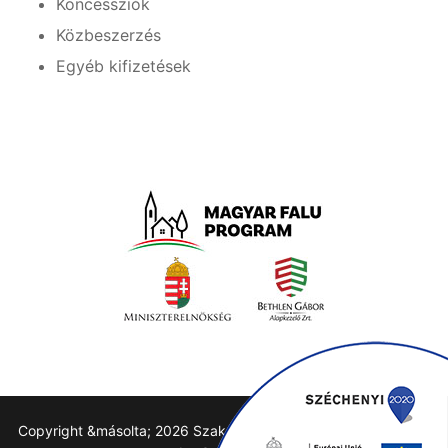
Koncessziók
Közbeszerzés
Egyéb kifizetések
Copyright &másolta; 2026 Szakáld Község honlapja – Powered