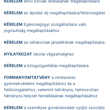
KÉRELEM
aktív korúak ellátásának megállapítására
KÉRELEM
az ápolási díj megállapítására/felülvizsgálat
KÉRELEM
Egészségügyi szolgáltatásra való
jogosultság megállapításához
KÉRELEM
az időskorúak járadékának megállapítására
NYILATKOZAT
Iskolai végzettséghez
KÉRELEM
a közgyógyellátás megállapítására
FORMANYOMTATVÁNY
a rendszeres
gyermekvédelmi megállapításhoz és a
felülvizsgálathoz, valamint hátrányos, halmozottan
hátrányos helyzet fennállásának megállapításához
KÉRELEM
a személyes gondoskodást nyújtó szociális