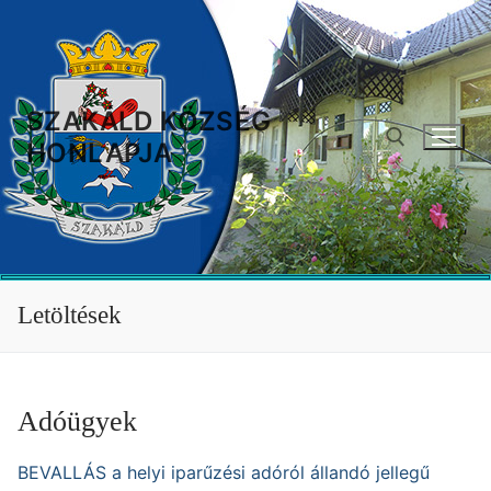
Ugrás
a
tartalomra
SZAKÁLD KÖZSÉG
HONLAPJA
Keresése:
Letöltések
Adóügyek
BEVALLÁS a helyi iparűzési adóról állandó jellegű