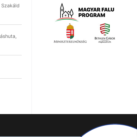
 Szakáld
áshuta,