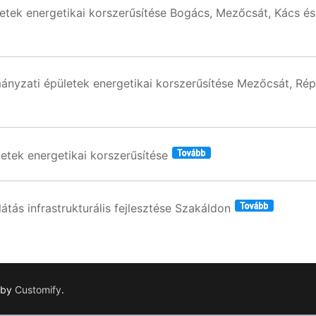
tek energetikai korszerűsítése Bogács, Mezőcsát, Kács és
nyzati épületek energetikai korszerűsítése Mezőcsát, Rép
tek energetikai korszerűsítése
átás infrastrukturális fejlesztése Szakáldon
 by
Customify
.