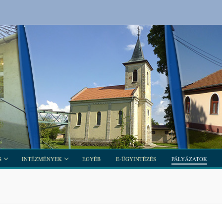
S
INTÉZMÉNYEK
EGYÉB
E-ÜGYINTÉZÉS
PÁLYÁZATOK