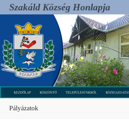
Ugrás
Szakáld Község Honlapja
a
tartalomra
KEZDŐLAP
KÖSZÖNTŐ
TELEPÜLÉSÜNKRŐL
KÖZIGAZGATÁ
Pályázatok