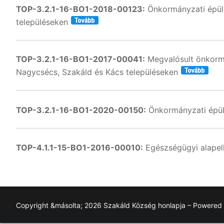
TOP-3.2.1-16-BO1-2018-00123:
Önkormányzati épüle
településeken
TOP-3.2.1-16-BO1-2017-00041:
Megvalósult önkormá
Nagycsécs, Szakáld és Kács településeken
TOP-3.2.1-16-BO1-2020-00150:
Önkormányzati épüle
TOP-4.1.1-15-BO1-2016-00010:
Egészségügyi alapell
Copyright &másolta; 2026 Szakáld Község honlapja – Powered