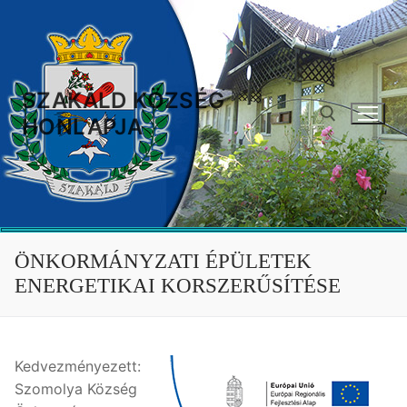
Ugrás
a
tartalomra
SZAKÁLD KÖZSÉG
HONLAPJA
Keresése:
ÖNKORMÁNYZATI ÉPÜLETEK
ENERGETIKAI KORSZERŰSÍTÉSE
Kedvezményezett:
Szomolya Község