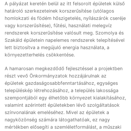
A pályázat keretén belül az itt felsorolt épületek külső
határoló szerkezeteinek korszerűsítése (utólagos
homlokzati és födém hőszigetelés, nyílászárók cseréje
vagy korszerűsítése), fűtési, használati melegvíz
rendszerek korszerűsítése valósult meg. Szomolya és
Szakáld épületein napelemes rendszerek telepítésével
lett biztosítva a megújuló energia használata, a
környezetterhelés csökkentése.
A hamarosan megkezdődő fejlesztéssel a projektben
részt vevő Önkormányzatok hozzájárulnak az
épületek gazdaságosabbfenntartásához, egységes
településkép létrehozásához, a település lakossága
szempontjából egy élhetőbb környezet kialakításához,
valamint azérintett épületekben lévő szolgáltatások
színvonalának emeléséhez. Mivel az épületek a
nagyközönség számára látogathatóak, ez nagy
mértékben elősegíti a szemléletformálást, a műszaki