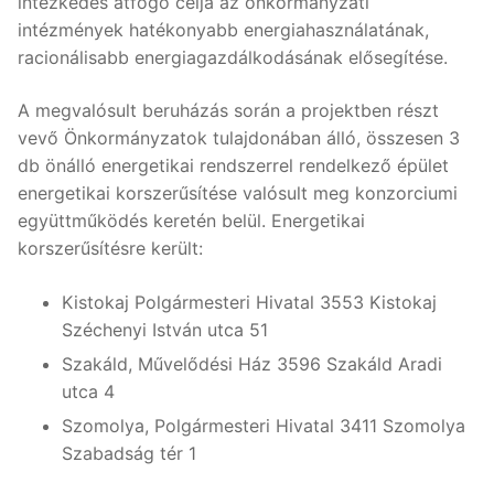
intézkedés átfogó célja az önkormányzati
intézmények hatékonyabb energiahasználatának,
racionálisabb energiagazdálkodásának elősegítése.
A megvalósult beruházás során a projektben részt
vevő Önkormányzatok tulajdonában álló, összesen 3
db önálló energetikai rendszerrel rendelkező épület
energetikai korszerűsítése valósult meg konzorciumi
együttműködés keretén belül. Energetikai
korszerűsítésre került:
Kistokaj Polgármesteri Hivatal 3553 Kistokaj
Széchenyi István utca 51
Szakáld, Művelődési Ház 3596 Szakáld Aradi
utca 4
Szomolya, Polgármesteri Hivatal 3411 Szomolya
Szabadság tér 1