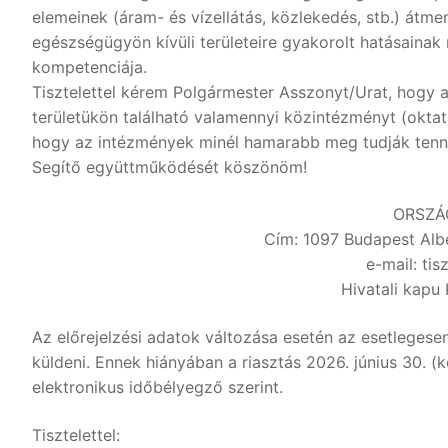
elemeinek (áram- és vízellátás, közlekedés, stb.) átm
egészségügyön kívüli területeire gyakorolt hatásainak
kompetenciája.
Tisztelettel kérem Polgármester Asszonyt/Urat, hogy a
területükön található valamennyi közintézményt (oktatá
hogy az intézmények minél hamarabb meg tudják tenni
Segítő együttműködését köszönöm!
ORSZÁ
Cím: 1097 Budapest Alber
e-mail: ti
Hivatali kapu
Az előrejelzési adatok változása esetén az esetlegese
küldeni. Ennek hiányában a riasztás 2026. június 30. (
elektronikus időbélyegző szerint.
Tisztelettel: