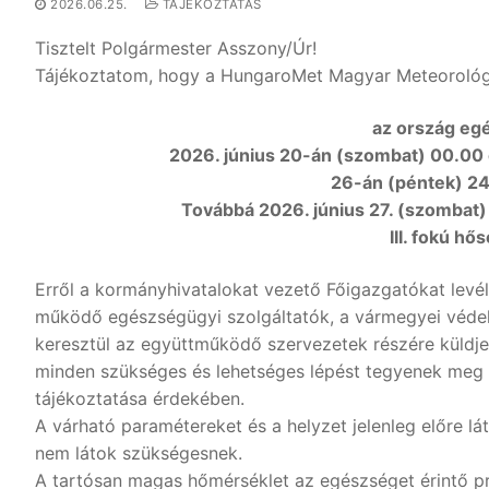
2026.06.25.
TÁJÉKOZTATÁS
Tisztelt Polgármester Asszony/Úr!
Tájékoztatom, hogy a HungaroMet Magyar Meteorológiai
az ország eg
2026. június 20-án (szombat) 00.00 ór
26-án (péntek) 2
Továbbá 2026. június 27. (szombat) 
III. fokú hő
Erről a kormányhivatalokat vezető Főigazgatókat levél
működő egészségügyi szolgáltatók, a vármegyei védelmi 
keresztül az együttműködő szervezetek részére küldj
minden szükséges és lehetséges lépést tegyenek meg a
tájékoztatása érdekében.
A várható paramétereket és a helyzet jelenleg előre lá
nem látok szükségesnek.
A tartósan magas hőmérséklet az egészséget érintő pr