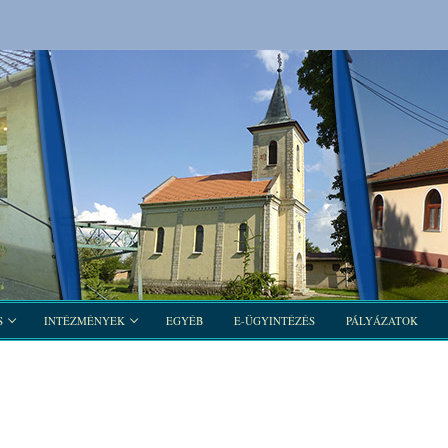
S
INTÉZMÉNYEK
EGYÉB
E-ÜGYINTÉZÉS
PÁLYÁZATOK