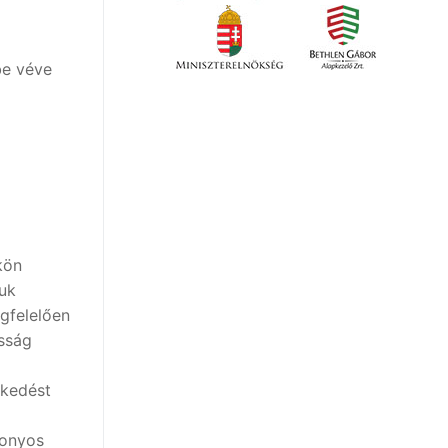
be véve
kön
tuk
gfelelően
osság
zkedést
zonyos