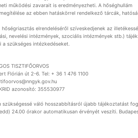
eneti működési zavarait is eredményezheti. A hőséghullám
 megítélése az ebben hatáskörrel rendelkező tárcák, hatós
 hőségriasztás elrendeléséről szíveskedjenek az illetékessé
si, nevelési intézmények, szociális intézmények stb.) tájék
 a szükséges intézkedéseket.
GOS TISZTIFŐORVOS
t Flórián út 2-6. Tel: + 36 1 476 1100
sztifoorvos@nngyk.gov.hu
 KRID azonosító: 355530977
n szükségessé váló hosszabbításról újabb tájékoztatást fo
kedd) 24.00 órakor automatikusan érvényét veszíti. Budapes