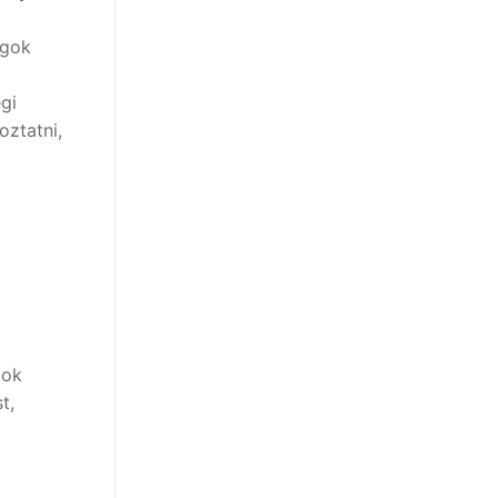
ágok
gi
oztatni,
gok
t,