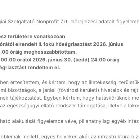
 Szolgáltató Nonprofit Zrt. előrejelzési adatait figyelem
ész területére vonatkozóan
ától elrendelt II. fokú hőségriasztást 2026. június
4.00 óráig meghosszabbítottam.
00.00 órától 2026. június 30. (kedd) 24.00 óráig
ségriasztást rendeltem el.
ben értesítettem, és kértem, hogy az illetékességi területü
bizottságok, a járási (fővárosi kerületi) hivatalok és raj
enek tájékoztatást. Egyben kértem, hogy hatáskörüknek me
z egészségügyi ellátó rendszer támogatása, illetve a lak
tható alakulását figyelembe véve, pillanatnyilag egyéb inté
oblémák mellett, egyes helyeken akár az infrastruktúra bi